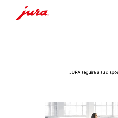
Saltar
a
el
contenido
Saltar
a
la
JURA seguirá a su dispo
búsqueda
más
información