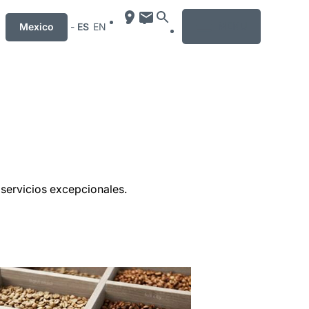
MENU
Mexico
-
ES
EN
servicios excepcionales.
mación