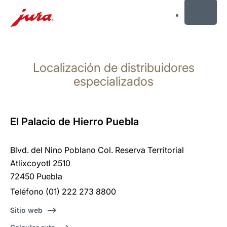
MENU
Saltar
a
Localización de distribuidores
el
contenido
especializados
Saltar
a
la
El Palacio de Hierro Puebla
búsqueda
Blvd. del Nino Poblano Col. Reserva Territorial
Atlixcoyotl 2510
72450 Puebla
Teléfono (01) 222 273 8800
Sitio web