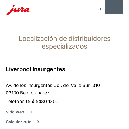
MENU
Saltar
a
Localización de distribuidores
el
contenido
especializados
Saltar
a
la
Liverpool Insurgentes
búsqueda
Av. de los Insurgentes Col. del Valle Sur 1310
03100 Benito Juarez
Teléfono (55) 5480 1300
Sitio web
Calcular ruta