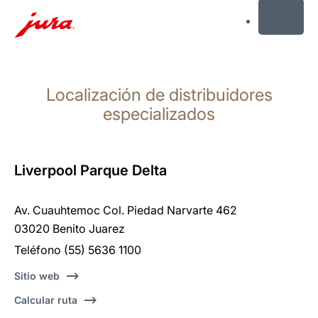
MENU
Saltar
a
Localización de distribuidores
el
contenido
especializados
Saltar
a
la
Liverpool Parque Delta
búsqueda
Av. Cuauhtemoc Col. Piedad Narvarte 462
03020 Benito Juarez
Teléfono (55) 5636 1100
Sitio web
Calcular ruta