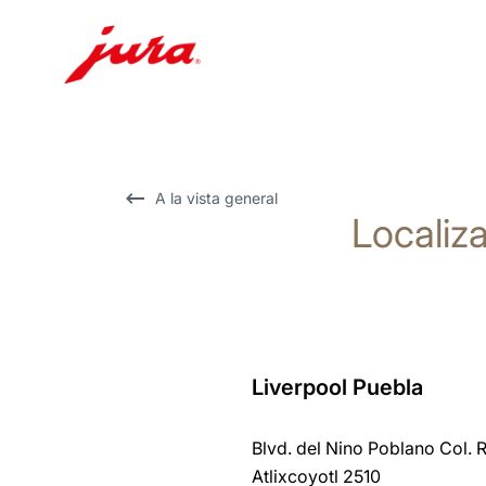
Saltar
a
el
contenido
A la vista general
Localiza
Saltar
a
la
búsqueda
Liverpool Puebla
Volver
al
Blvd. del Nino Poblano Col. R
resumen
Atlixcoyotl 2510