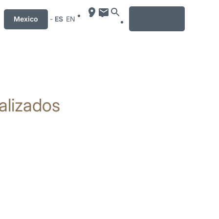
MENU
Mexico
-
ES
EN
alizados