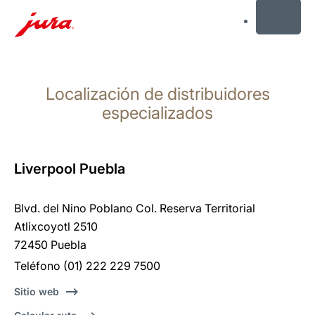
MENU
Saltar
a
Localización de distribuidores
el
contenido
especializados
Saltar
a
la
Liverpool Puebla
búsqueda
Blvd. del Nino Poblano Col. Reserva Territorial
Atlixcoyotl 2510
72450 Puebla
Teléfono (01) 222 229 7500
Sitio web