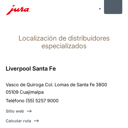
MENU
Saltar
a
Localización de distribuidores
el
contenido
especializados
Saltar
a
la
Liverpool Santa Fe
búsqueda
Vasco de Quiroga Col. Lomas de Santa Fe 3800
05109 Cuajimalpa
Teléfono (55) 5257 9000
Sitio web
Calcular ruta