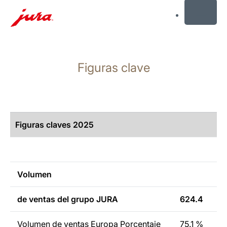
MENU
Saltar
a
Figuras clave
el
contenido
Saltar
a
la
Figuras claves
2025
búsqueda
Volumen
de ventas del grupo JURA
624.4
Volumen de ventas Europa Porcentaje
75.1 %