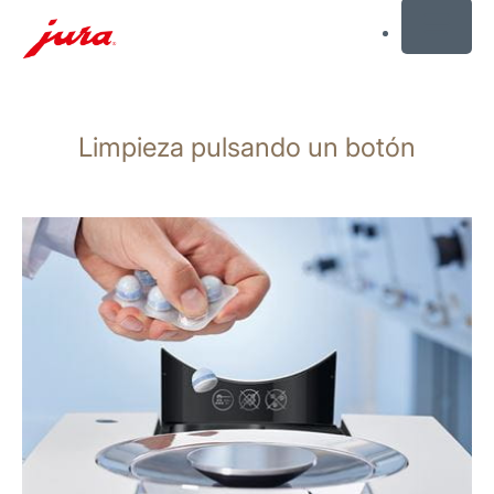
MENU
Saltar
a
Limpieza pulsando un botón
el
contenido
Saltar
a
la
búsqueda